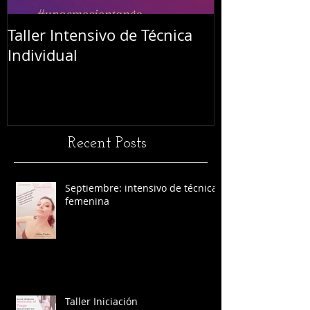
Taller Intensivo de Técnica
Festival L'Abr
Individual
Recent Posts
Septiembre: intensivo de técnica
femenina
Taller Iniciación