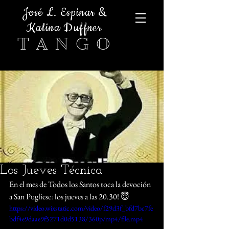
José L. Espinar &
Kalina Duffner
T A N G O
Los Jueves Técnica
En el mes de Todos los Santos toca la devoción 
a San Pugliese: los jueves a las 20.30! 😇
https://video.wixstatic.com/video/f29d3f_bfd7bc7fe
bdf4e9daae9f5271d0d5138/360p/mp4/file.mp4