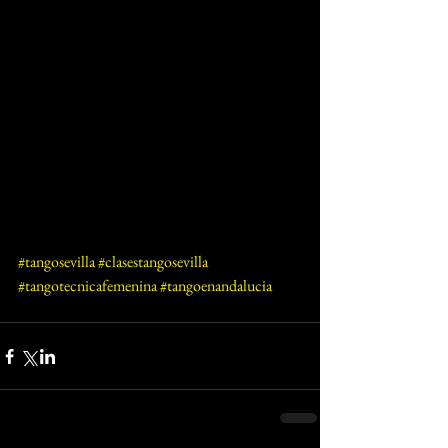
#tangosevilla
#clasestangosevilla
#tangotecnicafemenina
#tangoenandalucia