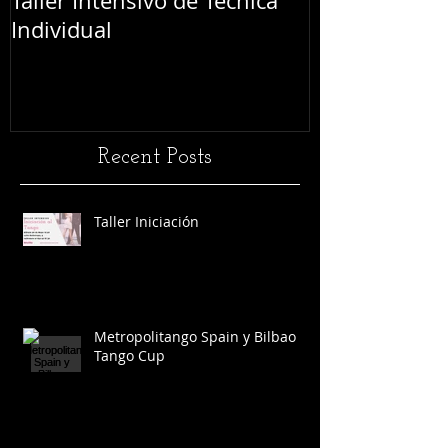
Taller Intensivo de Técnica
Festival L'Abr
Individual
Recent Posts
Taller Iniciación
Metropolitango Spain y Bilbao
Tango Cup