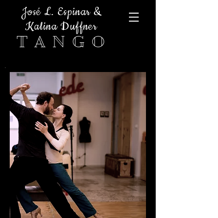
José L. Espinar &
Kalina Duffner
T A N G O