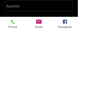
Phone
Email
Facebook
Enviar
Sevilla, España
kalina.duffner@outlook.es
0034 - 652 42 87 32