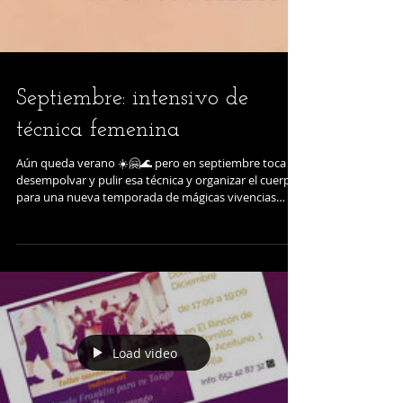
Septiembre: intensivo de
técnica femenina
Aún queda verano ☀️🤗🌊 pero en septiembre toca
desempolvar y pulir esa técnica y organizar el cuerpo
para una nueva temporada de mágicas vivencias
tangueras!✨️💃 Vamos a ello, chicas, con este intensivo
de técnica femenina para nivel bajo/intermedio, en el
que vamos a conocer nuestro cuerpo, resolver dudas
y divertirnos trabajando para mejorar nuestro tango!
✨️💃✨️💃✨️💃✨️💃✨️💃✨️💃✨️💃✨️💃 Los 4 viernes de septiembre
18:30 a 20:00 en la Antigua Fábrica de Sombreros calle
He
Load video