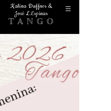
Kalina Duffner &
José L.Espinar
T A N G O