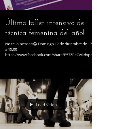
Último taller intensivo de
técnica femenina del año!
No te lo pierdas!🙃 Domingo 17 de diciembre de 17:00
a 19:00
https://www.facebook.com/share/P57ZReCwkdxpm5
VK/
Load video