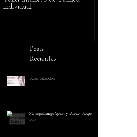
Taller Intensivo de Técnica
Festival L'Abr
Individual
Posts
Recientes
Taller Iniciación
Metropolitango Spain y Bilbao Tango
Cup