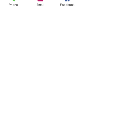
Recuerdos...
Phone
Email
Facebook
Último taller de técnica en Huelva antes
del verano
Qart Festival Cartaya
Próximo taller en Huelva