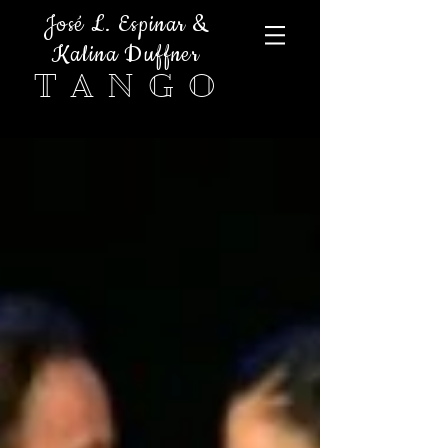
José L. Espinar &
Kalina Duffner
T A N G O