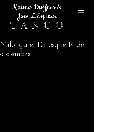
Kalina Duffner &
José L.Espinar
T A N G O
Milonga el Enrosque 14 de
diciembre