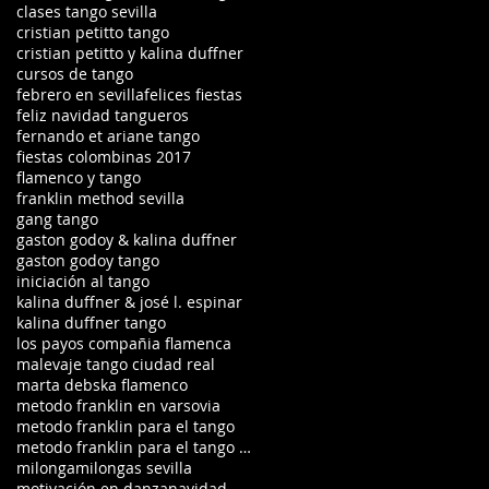
clases tango sevilla
cristian petitto tango
cristian petitto y kalina duffner
cursos de tango
febrero en sevilla
felices fiestas
feliz navidad tangueros
fernando et ariane tango
fiestas colombinas 2017
flamenco y tango
franklin method sevilla
gang tango
gaston godoy & kalina duffner
gaston godoy tango
iniciación al tango
kalina duffner & josé l. espinar
kalina duffner tango
los payos compañia flamenca
malevaje tango ciudad real
marta debska flamenco
metodo franklin en varsovia
metodo franklin para el tango
metodo franklin para el tango en ciudad real
milonga
milongas sevilla
motivación en danza
navidad