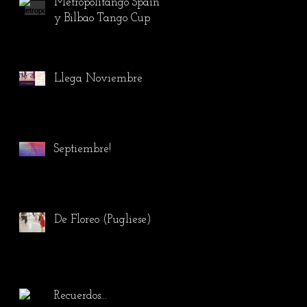
Metropolitango Spain
y Bilbao Tango Cup
Llega Noviembre
Septiembre!
De Floreo (Pugliese)
Recuerdos...