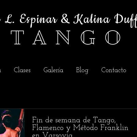
é L. Espinar & Kalina Duf
T A N G O
a
Clases
Galería
Blog
Contacto
Fin de semana de Tango,
Flamenco y Método Franklin
en Varsovia