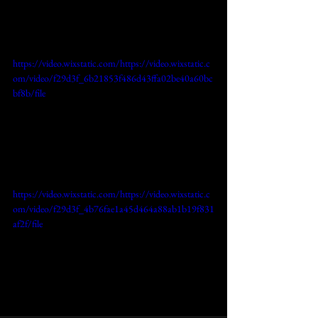
https://video.wixstatic.com/https://video.wixstatic.c
om/video/f29d3f_6b21853f486d43ffa02be40a60bc
bf8b/file
https://video.wixstatic.com/https://video.wixstatic.c
om/video/f29d3f_4b76fae1a45d464a88ab1b19f831
af2f/file