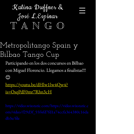
Kalina Duffner &
José L.Espinar
T A N G O
Metropolitango Spain y
Bilbao Tango Cup
Participando en los dos concursos en Bilbao 
con Miguel Florencio. Llegamos a finalistas!!!
😊
https://youtu.be/dHlw1lw4Qw4?
is=OsqPdF0mr7Rhn3cH
https://video.wixstatic.com/https://video.wixstatic.c
om/video/f29d3f_55f4fd7fd1a74ccfa364380c16da
db3e/file