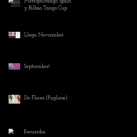
Metropolitango Spain
y Bilbao Tango Cup
Llega Noviembre
Septiembre!
De Floreo (Pugliese)
Recuerdos...