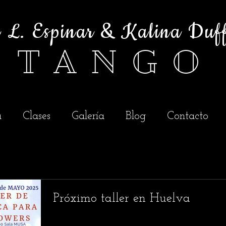
é L. Espinar & Kalina Duf
T A N G O
a
Clases
Galería
Blog
Contacto
Próximo taller en Huelva