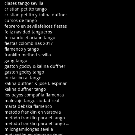
clases tango sevilla
cristian petitto tango
cristian petitto y kalina duffner
cursos de tango
febrero en sevilla
felices fiestas
feliz navidad tangueros
fernando et ariane tango
fiestas colombinas 2017
flamenco y tango
franklin method sevilla
gang tango
gaston godoy & kalina duffner
gaston godoy tango
iniciación al tango
kalina duffner & josé l. espinar
kalina duffner tango
los payos compañia flamenca
malevaje tango ciudad real
marta debska flamenco
metodo franklin en varsovia
metodo franklin para el tango
metodo franklin para el tango en ciudad real
milonga
milongas sevilla
motivación en danza
navidad