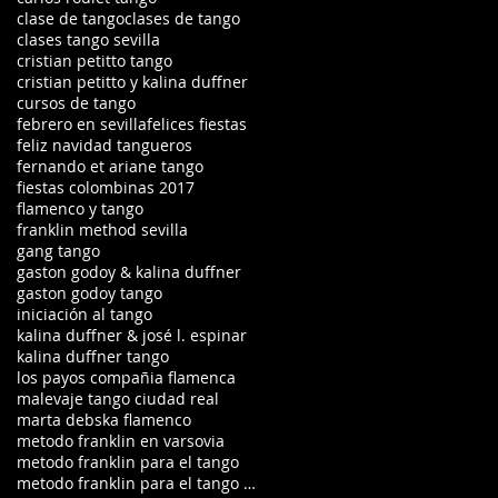
clase de tango
clases de tango
clases tango sevilla
cristian petitto tango
cristian petitto y kalina duffner
cursos de tango
febrero en sevilla
felices fiestas
feliz navidad tangueros
fernando et ariane tango
fiestas colombinas 2017
flamenco y tango
franklin method sevilla
gang tango
gaston godoy & kalina duffner
gaston godoy tango
iniciación al tango
kalina duffner & josé l. espinar
kalina duffner tango
los payos compañia flamenca
malevaje tango ciudad real
marta debska flamenco
metodo franklin en varsovia
metodo franklin para el tango
metodo franklin para el tango en ciudad real