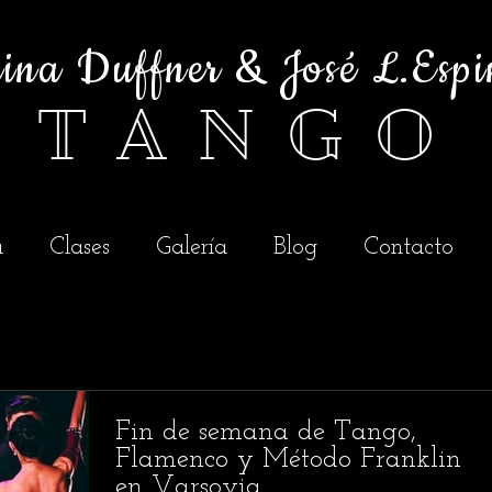
ina Duffner & José L.Espi
T A N G O
a
Clases
Galería
Blog
Contacto
Fin de semana de Tango,
Flamenco y Método Franklin
en Varsovia