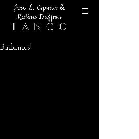
José L. Espinar &
Kalina Duffner
T A N G O
Bailamos!