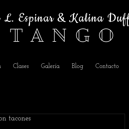
é L. Espinar & Kalina Duf
T A N G O
a
Clases
Galería
Blog
Contacto
on tacones