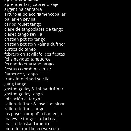
aprender tango
aprendizaje
argentina cantaora
arturo el polaco flamenco
bailar
bailar en sevilla
carlos roulet tango
clase de tango
clases de tango
clases tango sevilla
cristian petitto tango
cristian petitto y kalina duffner
cursos de tango
febrero en sevilla
felices fiestas
feliz navidad tangueros
fernando et ariane tango
fiestas colombinas 2017
flamenco y tango
franklin method sevilla
gang tango
gaston godoy & kalina duffner
gaston godoy tango
iniciación al tango
kalina duffner & josé l. espinar
kalina duffner tango
los payos compañia flamenca
malevaje tango ciudad real
marta debska flamenco
metodo franklin en varsovia