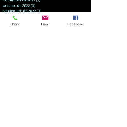
octubre de 2022
(3)
3 entradas
septiembre de 2022
(3)
3 entradas
agosto de 2022
(2)
2 entradas
julio de 2022
(4)
4 entradas
Phone
Email
Facebook
abril de 2022
(1)
1 entrada
marzo de 2022
(2)
2 entradas
septiembre de 2021
(1)
1 entrada
marzo de 2021
(1)
1 entrada
enero de 2021
(1)
1 entrada
agosto de 2020
(2)
2 entradas
mayo de 2020
(1)
1 entrada
diciembre de 2019
(1)
1 entrada
noviembre de 2019
(1)
1 entrada
octubre de 2019
(3)
3 entradas
marzo de 2019
(1)
1 entrada
febrero de 2019
(1)
1 entrada
diciembre de 2018
(1)
1 entrada
noviembre de 2018
(1)
1 entrada
agosto de 2018
(1)
1 entrada
Search By Tags
aprender a bailar
aprender tango