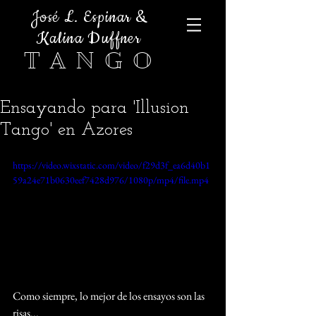
José L. Espinar &
Kalina Duffner
T A N G O
Ensayando para 'Illusion
Tango' en Azores
https://video.wixstatic.com/video/f29d3f_ea6d40b1
59a24e71b0630eef7428d976/1080p/mp4/file.mp4
Como siempre, lo mejor de los ensayos son las 
risas...