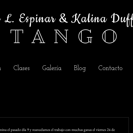
é L. Espinar & Kalina Duf
T A N G O
a
Clases
Galería
Blog
Contacto
enina el pasado día 9 y reanudamos el trabajo con muchas ganas el viernes 24 de 