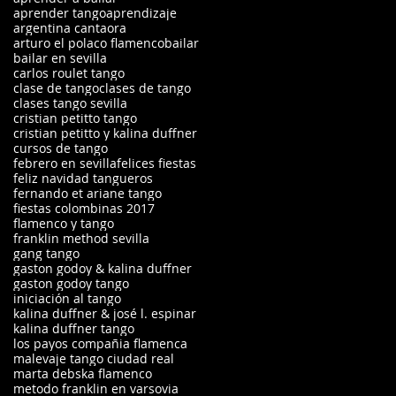
aprender tango
aprendizaje
argentina cantaora
arturo el polaco flamenco
bailar
bailar en sevilla
carlos roulet tango
clase de tango
clases de tango
clases tango sevilla
cristian petitto tango
cristian petitto y kalina duffner
cursos de tango
febrero en sevilla
felices fiestas
feliz navidad tangueros
fernando et ariane tango
fiestas colombinas 2017
flamenco y tango
franklin method sevilla
gang tango
gaston godoy & kalina duffner
gaston godoy tango
iniciación al tango
kalina duffner & josé l. espinar
kalina duffner tango
los payos compañia flamenca
malevaje tango ciudad real
marta debska flamenco
metodo franklin en varsovia